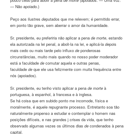
pouco cedo para abolir a pena
de
morte
(apoiados. — Uma voz:
— Não apoiado.)
Peço aos ilustres
de
putados que me relevem; é permitido errar,
em ponto tão grave, sem aberrar o amor da humanidade.
Sr. presidente, eu preferiria não aplicar a pena
de
morte
, estando
ela autorizada na lei penal, a aboli-la na lei, e aplicá-la
de
pois
mais cedo ou mais tarde pelo influxo
de
ponderosas
circunstâncias, muito mais quando no nosso poder moderador
está a faculdade
de
comutar aquela e outras penas,
faculdade
de
que ele usa felizmente com muita frequência entre
nós (apoiados).
Sr. presidente, eu tenho visto aplicar a pena
de
morte
à
portuguesa, à espanhol, à francesa e à inglesa.
Se há coisa que em subido ponto me incomode, física e
moralmente, é aquele repugnante processo. Entretanto soa tão
naturalmente propenso a estudar e contemplar o homem nas
posições difíceis, e nas grandes j crises da vida, que tenho
observado algumas vezes os últimos dias
de
condenados à pena
capital.