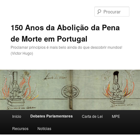
Saltar
para
Procu
o
conteúdo
150 Anos da Abolição da Pena
primário
de Morte em Portugal
Proclamar princípios é mais belo ainda do que descobrir mundos!
(Victor Hugo)
Menu
Debates Parlamentares
Início
Carta de Lei
MPE
principal
Recursos
Notícias