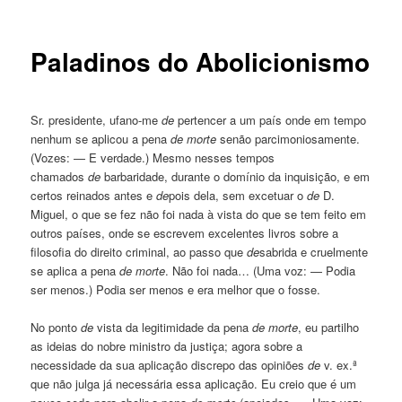
Paladinos do Abolicionismo
Sr. presidente, ufano-me
de
pertencer a um país onde em tempo
nenhum se aplicou a pena
de
morte
senão parcimoniosamente.
(Vozes: — E verdade.) Mesmo nesses tempos
chamados
de
barbaridade, durante o domínio da inquisição, e em
certos reinados antes e
de
pois dela, sem excetuar o
de
D.
Miguel, o que se fez não foi nada à vista do que se tem feito em
outros países, onde se escrevem excelentes livros sobre a
filosofia do direito criminal, ao passo que
de
sabrida e cruelmente
se aplica a pena
de
morte
. Não foi nada… (Uma voz: — Podia
ser menos.) Podia ser menos e era melhor que o fosse.
No ponto
de
vista da legitimidade da pena
de
morte
, eu partilho
as ideias do nobre ministro da justiça; agora sobre a
necessidade da sua aplicação discrepo das opiniões
de
v. ex.ª
que não julga já necessária essa aplicação. Eu creio que é um