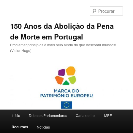
Saltar
para
Procu
o
conteúdo
150 Anos da Abolição da Pena
primário
de Morte em Portugal
Proclamar princípios é mais belo ainda do que descobrir mundos!
(Victor Hugo)
Menu
Início
Debates Parlamentares
Carta de Lei
MPE
principal
Recursos
Notícias