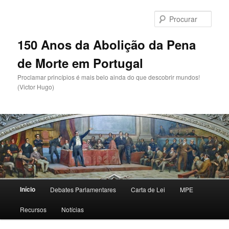
Saltar
para
Procu
o
conteúdo
150 Anos da Abolição da Pena
primário
de Morte em Portugal
Proclamar princípios é mais belo ainda do que descobrir mundos!
(Victor Hugo)
Menu
Início
Debates Parlamentares
Carta de Lei
MPE
principal
Recursos
Notícias