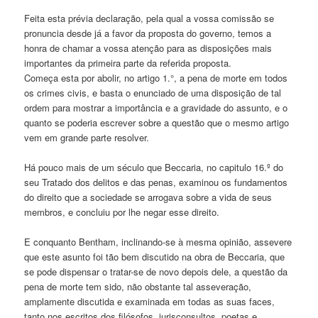
Feita esta prévia declaração, pela qual a vossa comissão se
pronuncia desde já a favor da proposta do governo, temos a
honra de chamar a vossa atenção para as disposições mais
importantes da primeira parte da referida proposta.
Começa esta por abolir, no artigo 1.°, a pena de morte em todos
os crimes civis, e basta o enunciado de uma disposição de tal
ordem para mostrar a importância e a gravidade do assunto, e o
quanto se poderia escrever sobre a questão que o mesmo artigo
vem em grande parte resolver.
Há pouco mais de um século que Beccaria, no capitulo 16.º do
seu Tratado dos delitos e das penas, examinou os fundamentos
do direito que a sociedade se arrogava sobre a vida de seus
membros, e concluiu por lhe negar esse direito.
E conquanto Bentham, inclinando-se à mesma opinião, assevere
que este asunto foi tão bem discutido na obra de Beccaria, que
se pode dispensar o tratar-se de novo depois dele, a questão da
pena de morte tem sido, não obstante tal asseveração,
amplamente discutida e examinada em todas as suas faces,
tanto nos escritos dos filósofos, jurisconsultos, poetas e