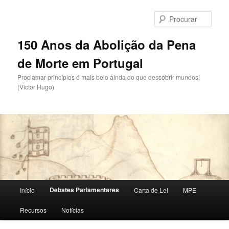
Saltar
para
Procu
o
conteúdo
150 Anos da Abolição da Pena
primário
de Morte em Portugal
Proclamar princípios é mais belo ainda do que descobrir mundos!
(Victor Hugo)
Menu
Debates Parlamentares
Início
Carta de Lei
MPE
principal
Recursos
Notícias