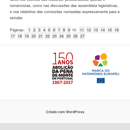
romancistas, como nas discussões das assembleia legislativas,
e nos relatórios das comissões nomeadas expressamente para a
estudar.
Páginas:
1
2
3
4
5
6
7
8
9
10
11
12
13
14
15
16
17
18
19
20
21
22
23
24
25
26
27
Criado com WordPress