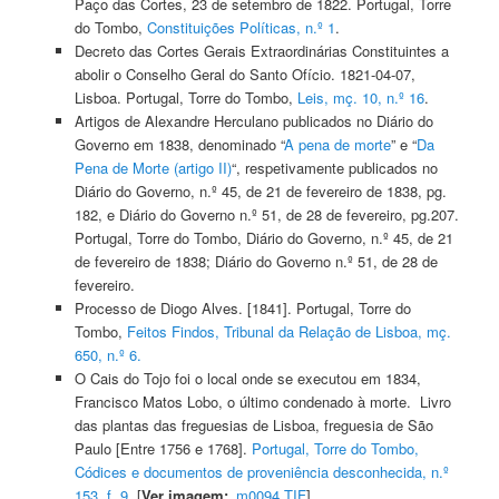
Paço das Cortes, 23 de setembro de 1822. Portugal, Torre
do Tombo,
Constituições Políticas, n.º 1
.
Decreto das Cortes Gerais Extraordinárias Constituintes a
abolir o Conselho Geral do Santo Ofício. 1821-04-07,
Lisboa. Portugal, Torre do Tombo,
Leis, mç. 10, n.º 16
.
Artigos de Alexandre Herculano publicados no Diário do
Governo em 1838, denominado “
A pena de morte
” e “
Da
Pena de Morte (artigo II)
“, respetivamente publicados no
Diário do Governo, n.º 45, de 21 de fevereiro de 1838, pg.
182, e Diário do Governo n.º 51, de 28 de fevereiro, pg.207.
Portugal, Torre do Tombo, Diário do Governo, n.º 45, de 21
de fevereiro de 1838; Diário do Governo n.º 51, de 28 de
fevereiro.
Processo de Diogo Alves. [1841]. Portugal, Torre do
Tombo,
Feitos Findos, Tribunal da Relação de Lisboa, mç.
650, n.º 6.
O Cais do Tojo foi o local onde se executou em 1834,
Francisco Matos Lobo, o último condenado à morte. Livro
das plantas das freguesias de Lisboa, freguesia de São
Paulo [Entre 1756 e 1768].
Portugal, Torre do Tombo,
Códices e documentos de proveniência desconhecida, n.º
153, f. 9
[
Ver imagem:
_
m0094.TIF
]