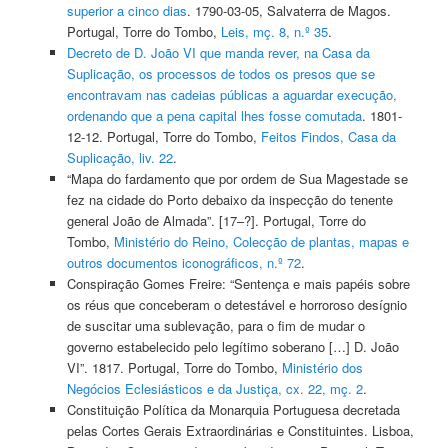
superior a cinco dias
. 1790-03-05, Salvaterra de Magos.
Portugal, Torre do Tombo,
Leis, mç. 8, n.º 35
.
Decreto de D. João VI que manda rever, na Casa da
Suplicação, os processos de todos os presos que se
encontravam nas cadeias públicas a aguardar execução,
ordenando que a pena capital lhes fosse comutada
. 1801-
12-12. Portugal, Torre do Tombo,
Feitos Findos, Casa da
Suplicação, liv. 22
.
“Mapa do fardamento que por ordem de Sua Magestade se
fez na cidade do Porto debaixo da inspecção do tenente
general João de Almada”. [17–?]. Portugal, Torre do
Tombo,
Ministério do Reino, Colecção de plantas, mapas e
outros documentos iconográficos, n.º 72
.
Conspiração Gomes Freire: “Sentença e mais papéis sobre
os réus que conceberam o detestável e horroroso desígnio
de suscitar uma sublevação, para o fim de mudar o
governo estabelecido pelo legítimo soberano […] D. João
VI”. 1817. Portugal, Torre do Tombo,
Ministério dos
Negócios Eclesiásticos e da Justiça, cx. 22, mç. 2
.
Constituição Política da Monarquia Portuguesa decretada
pelas Cortes Gerais Extraordinárias e Constituintes. Lisboa,