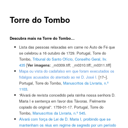
Torre do Tombo
Descubra mais na Torre do Tombo…
Lista das pessoas relaxadas em carne no Auto de Fé que
se celebrou a 16 outubro de 1729. Portugal, Torre do
Tombo,
Tribunal do Santo Ofício, Conselho Geral, liv.
435
[
Ver imagens:
_m0309.tiff; _m0310.tiff;_m0311.tiff]
Mapa ou vista do cadafalso em que foram executados os
fidalgos acusados do atentado ao rei D. José I.
[17–].
Portugal, Torre do Tombo,
Manuscritos da Livraria, n.º
1103
.
“Alvará de revista concedido pela rainha nossa senhora D.
Maria I e sentença em favor dos Távoras. Fielmente
copiado do original”. 1759-01-17. Portugal, Torre do
Tombo,
Manuscritos da Livraria, n.º 545
.
Alvará com força de Lei de D. Maria I, proibindo que se
mantenham os réus em regime de segredo por um período