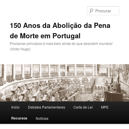
Saltar
para
Procu
o
conteúdo
150 Anos da Abolição da Pena
primário
de Morte em Portugal
Proclamar princípios é mais belo ainda do que descobrir mundos!
(Victor Hugo)
Menu
Início
Debates Parlamentares
Carta de Lei
MPE
principal
Recursos
Notícias