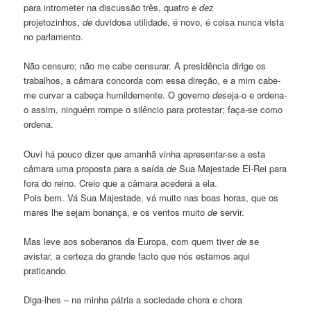
para intrometer na discussão três, quatro e
de
z
projetozinhos,
de
duvidosa utilidade, é novo, é coisa nunca vista
no parlamento.
Não censuro; não me cabe censurar. A presidência dirige os
trabalhos, a câmara concorda com essa direção, e a mim cabe-
me curvar a cabeça humildemente. O governo
de
seja-o e ordena-
o assim, ninguém rompe o silêncio para protestar; faça-se como
ordena.
Ouvi há pouco dizer que amanhã vinha apresentar-se a esta
câmara uma proposta para a saída
de
Sua Majestade El-Rei para
fora do reino. Creio que a câmara acederá a ela.
Pois bem. Vá Sua Majestade, vá muito nas boas horas, que os
mares lhe sejam bonança, e os ventos muito
de
servir.
Mas leve aos soberanos da Europa, com quem tiver
de
se
avistar, a certeza do grande facto que nós estamos aqui
praticando.
Diga-lhes – na minha pátria a sociedade chora e chora