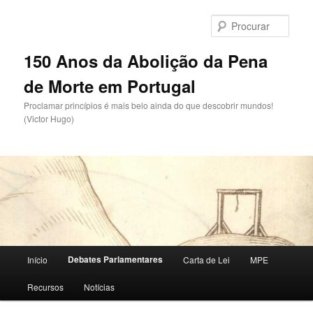
Saltar
para
Procu
o
conteúdo
150 Anos da Abolição da Pena
primário
de Morte em Portugal
Proclamar princípios é mais belo ainda do que descobrir mundos!
(Victor Hugo)
Menu
Debates Parlamentares
Início
Carta de Lei
MPE
principal
Recursos
Notícias