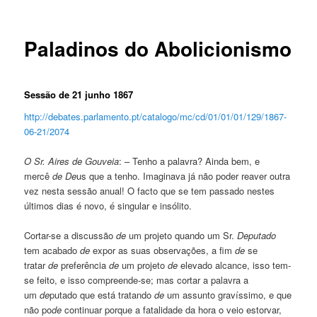
Paladinos do Abolicionismo
Sessão de 21 junho 1867
http://debates.parlamento.pt/catalogo/mc/cd/01/01/01/129/1867-
06-21/2074
O Sr. Aires
de
Gouveia
: – Tenho a palavra? Ainda bem, e
mercê
de
De
us que a tenho. Imaginava já não poder reaver outra
vez nesta sessão anual! O facto que se tem passado nestes
últimos dias é novo, é singular e insólito.
Cortar-se a discussão
de
um projeto quando um Sr.
Deputado
tem acabado
de
expor as suas observações, a fim
de
se
tratar
de
preferência
de
um projeto
de
elevado alcance, isso tem-
se feito, e isso compreende-se; mas cortar a palavra a
um
de
putado que está tratando
de
um assunto gravíssimo, e que
não po
de
continuar porque a fatalidade da hora o veio estorvar,