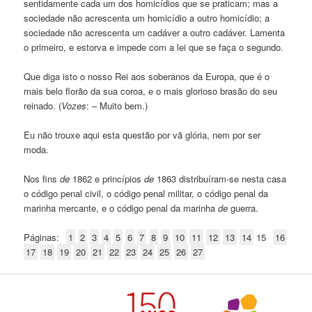
sentidamente cada um dos homicídios que se praticam; mas a
sociedade não acrescenta um homicídio a outro homicídio; a
sociedade não acrescenta um cadáver a outro cadáver. Lamenta
o primeiro, e estorva e impede com a lei que se faça o segundo.
Que diga isto o nosso Rei aos soberanos da Europa, que é o
mais belo florão da sua coroa, e o mais glorioso brasão do seu
reinado. (
Vozes
: – Muito bem.)
Eu não trouxe aqui esta questão por vã glória, nem por ser
moda.
Nos fins
de
1862 e princípios
de
1863 distribuíram-se nesta casa
o código penal civil, o código penal militar, o código penal da
marinha mercante, e o código penal da marinha
de
guerra.
Páginas:
1
2
3
4
5
6
7
8
9
10
11
12
13
14
15
16
17
18
19
20
21
22
23
24
25
26
27