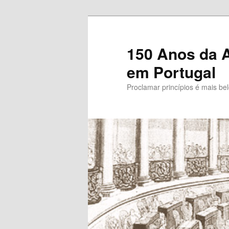
Saltar
para
o
150 Anos da A
conteúdo
em Portugal
primário
Proclamar princípios é mais be