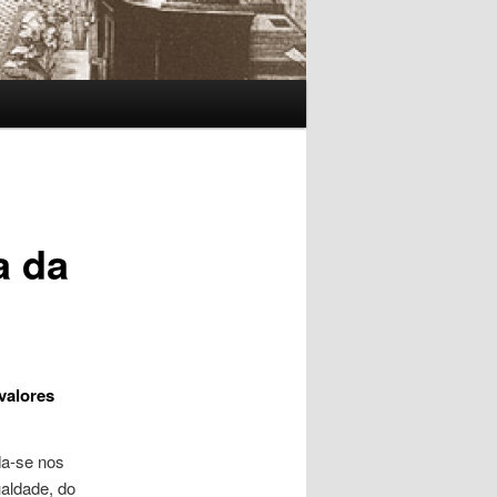
a da
valores
da-se nos
ualdade, do