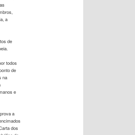
das
mbros,
a, a
tos de
eia.
por todos
ponto de
s na
s
umanos e
aprova a
encimados
Carta dos