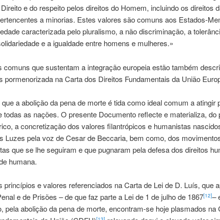
Direito e do respeito pelos direitos do Homem, incluindo os direitos 
ertencentes a minorias. Estes valores são comuns aos Estados-Me
dade caracterizada pelo pluralismo, a não discriminação, a tolerânci
 solidariedade e a igualdade entre homens e mulheres.»
s comuns que sustentam a integração europeia estão também descri
s pormenorizada na Carta dos Direitos Fundamentais da União Europ
 que a abolição da pena de morte é tida como ideal comum a atingir 
 todas as nações. O presente Documento reflecte e materializa, do 
órico, a concretização dos valores filantrópicos e humanistas nascido
s Luzes pela voz de Cesar de Beccaria, bem como, dos movimento
stas que se lhe seguiram e que pugnaram pela defesa dos direitos h
ade humana.
 princípios e valores referenciados na Carta de Lei de D. Luís, que 
nal e de Prisões – de que faz parte a Lei de 1 de julho de 1867
– 
[12]
o, pela abolição da pena de morte, encontram-se hoje plasmados na 
[13]