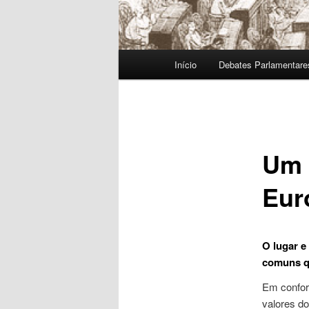
Menu
Início
Debates Parlamentare
principal
Um 
Eur
O lugar e
comuns q
Em confor
valores do