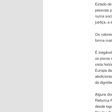
Estado de 
pessoas p
numa socie
justiça, a
Os valore
forma mai
É inegável
os povos e
vista hist
Europa da
abolicioni
da dignid
Alguns dos
Reforma Pe
desde log