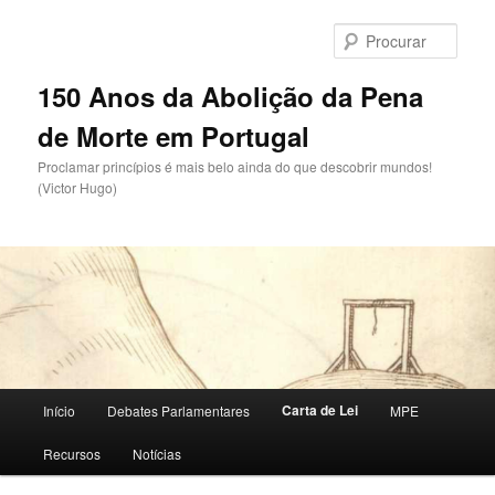
Saltar
para
Procu
o
conteúdo
150 Anos da Abolição da Pena
primário
de Morte em Portugal
Proclamar princípios é mais belo ainda do que descobrir mundos!
(Victor Hugo)
Menu
Carta de Lei
Início
Debates Parlamentares
MPE
principal
Recursos
Notícias