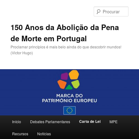
Saltar
para
Procu
o
conteúdo
150 Anos da Abolição da Pena
primário
de Morte em Portugal
Proclamar princípios é mais belo ainda do que descobrir mundos!
(Victor Hugo)
Menu
Carta de Lei
Início
Debates Parlamentares
MPE
principal
Recursos
Notícias