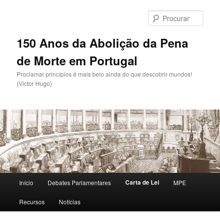
Saltar
para
Procu
o
conteúdo
150 Anos da Abolição da Pena
primário
de Morte em Portugal
Proclamar princípios é mais belo ainda do que descobrir mundos!
(Victor Hugo)
Menu
Carta de Lei
Início
Debates Parlamentares
MPE
principal
Recursos
Notícias