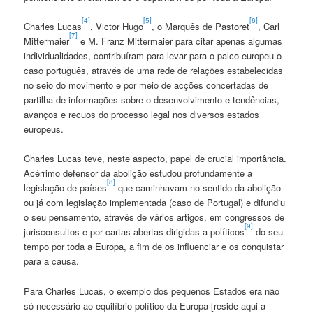
[4]
[5]
[6]
Charles Lucas
, Victor Hugo
, o Marquês de Pastoret
, Carl
[7]
Mittermaier
e M. Franz Mittermaier para citar apenas algumas
individualidades, contribuíram para levar para o palco europeu o
caso português, através de uma rede de relações estabelecidas
no seio do movimento e por meio de acções concertadas de
partilha de informações sobre o desenvolvimento e tendências,
avanços e recuos do processo legal nos diversos estados
europeus.
Charles Lucas teve, neste aspecto, papel de crucial importância.
Acérrimo defensor da abolição estudou profundamente a
[8]
legislação de países
que caminhavam no sentido da abolição
ou já com legislação implementada (caso de Portugal) e difundiu
o seu pensamento, através de vários artigos, em congressos de
[9]
jurisconsultos e por cartas abertas dirigidas a políticos
do seu
tempo por toda a Europa, a fim de os influenciar e os conquistar
para a causa.
Para Charles Lucas, o exemplo dos pequenos Estados era não
só necessário ao equilíbrio político da Europa [reside aqui a