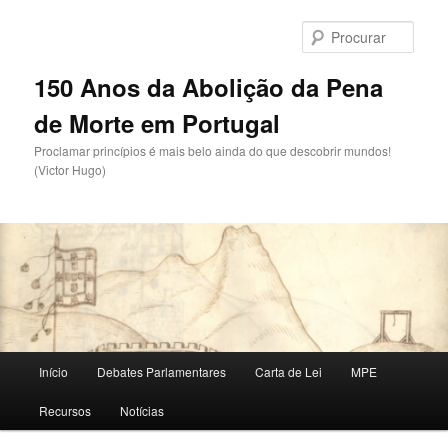
Saltar
Saltar
para
para
Procu
o
o
conteúdo
conteúdo
150 Anos da Abolição da Pena
primário
secundário
de Morte em Portugal
Proclamar princípios é mais belo ainda do que descobrir mundos!
(Victor Hugo)
Menu
Início
Debates Parlamentares
Carta de Lei
MPE
principal
Recursos
Notícias