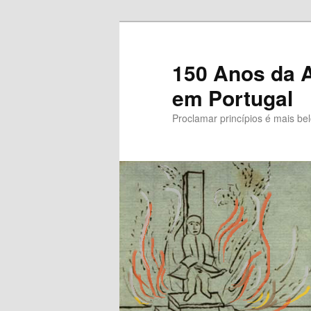
Saltar
Saltar
para
para
o
o
150 Anos da A
conteúdo
conteúdo
em Portugal
primário
secundário
Proclamar princípios é mais be