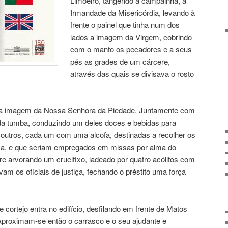
Limoeiro, tangendo a campainha, a
Irmandade da Misericórdia, levando à
frente o painel que tinha num dos
lados a imagem da Virgem, cobrindo
com o manto os pecadores e a seus
pés as grades de um cárcere,
através das quais se divisava o rosto
se a imagem da Nossa Senhora da Piedade. Juntamente com
da tumba, conduzindo um deles doces e bebidas para
 outros, cada um com uma alcofa, destinadas a recolher os
orca, e que seriam empregados em missas por alma do
 arvorando um crucifixo, ladeado por quatro acólitos com
m os oficiais de justiça, fechando o préstito uma força
 cortejo entra no edifício, desfilando em frente de Matos
 Aproximam-se então o carrasco e o seu ajudante e