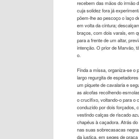
recebem das mãos do irmão da 
cuja solidez fora já experimen
põem-lhe ao pescoço o laço d
em volta da cintura; descalça
braços, com dois varais, em 
para a frente de um altar, pr
intenção. O prior de Marvão, t
o.
Finda a missa, organiza-se o 
largo regurgita de espetadore
um piquete de cavalaria e se
as alcofas recolhendo esmolas
o crucifixo, voltando-o para 
conduzido por dois forçados, 
vestindo calças de riscado az
chapéus à caçadora. Atrás do 
nas suas sobrecasacas negras
da justiça, em seges de praça 