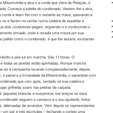
Misericórdia a alva e a corda que viera da Relação, e
tada. Começa a toilette do condenado. Vestem-lhe a alva,
e corda e atam-lhe com o restante as mãos, passando-a
m-no e fazem-no sentar numa cadeira de espaldar e
que dois condutores pegam, erguendo-o e conduzindo-o
eviamente armado, onde é rezada uma missa por sua
ão pálido como o condenado, é que lhe assiste, exortando-
préstito e põe-se em marcha. São 11 horas. O
s e todas as janelas estão apinhadas. Rompe marcha
gue-se a campainha tocando compassadamente; depois
, o painel e a Irmandade da Misericórdia, o sacerdote com
o condenado que vem após, sentado na sua cadeira e
cujas grilhetas soam nas pedras da calçada,
ul, jaquetas brancas e suspensos nos braços os seus
condenado seguem o carrasco e o seu ajudante, hirtos
, debruadas de amarelos. Vêm depois os representantes
– um juiz e três escrivães – fechando o cortejo uma