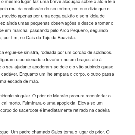
o mesmo lugar, faz uma breve alocução sobre o ato e lê a
pelo réu, da confissão do seu crime, em que dizia que o
s, movido apenas por uma cega paixão e sem ideia de
re fez ainda umas pequenas observações e desce a tomar o
 põe em marcha, passando pelo Arco Pequeno, seguindo
 por fim, no Cais do Tojo da Boavista.
ca ergue-se sinistra, rodeada por um cordão de soldados.
sligaram o condenado e levaram-no em braços até à
 e o seu ajudante apoderam-se dele e o vão subindo quase
cadáver. Enquanto um lhe ampara o corpo, o outro passa
 uma escada de mão.
dente singular. O prior de Marvão procura reconfortar o
 cai morto. Fulminara-o uma apoplexia. Eleva-se um
 corpo do sacerdote é imediatamente retirado na cadeira
egue. Um padre chamado Sales toma o lugar do prior. O