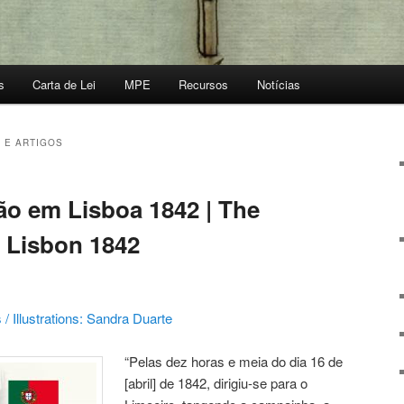
s
Carta de Lei
MPE
Recursos
Notícias
 E ARTIGOS
ão em Lisboa 1842 | The
n Lisbon 1842
 / Illustrations: Sandra Duarte
“Pelas dez horas e meia do dia 16 de
[abril] de 1842, dirigiu-se para o