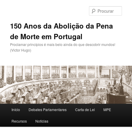
Saltar
para
Procu
o
conteúdo
150 Anos da Abolição da Pena
primário
de Morte em Portugal
Proclamar princípios é mais belo ainda do que descobrir mundos!
(Victor Hugo)
Menu
Início
Debates Parlamentares
Carta de Lei
MPE
principal
Recursos
Notícias