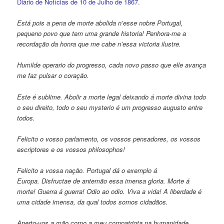
Diário de Notícias de 10 de Julho de 1867
.
Está pois a pena de morte abolida n’esse nobre Portugal,
pequeno povo que tem uma grande historia! Penhora-me a
recordação da honra que me cabe n’essa victoria ilustre.
Humilde operario do progresso, cada novo passo que elle avança
me faz pulsar o coração.
Este é sublime. Abolir a morte legal deixando á morte divina todo
o seu direito, todo o seu mysterio é um progresso augusto entre
todos.
Felicito o vosso parlamento, os vossos pensadores, os vossos
escriptores e os vossos philosophos!
Felicito a vossa nação. Portugal dá o exemplo á
Europa. Disfructae de antemão essa imensa gloria. Morte á
morte! Guerra á guerra! Odio ao odio. Viva a vida! A liberdade é
uma cidade imensa, da qual todos somos cidadãos.
Aperto-vos a mão como a meu compatriota na humanidade.