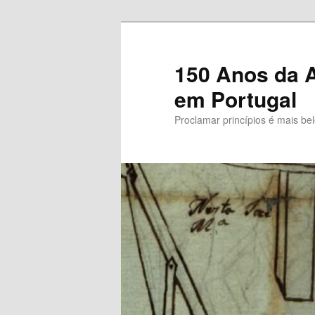
Saltar
para
o
150 Anos da A
conteúdo
em Portugal
primário
Proclamar princípios é mais be