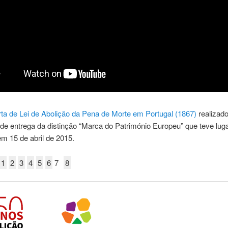
ta de Lei de Abolição da Pena de Morte em Portugal (1867)
realizado
de entrega da distinção “Marca do Património Europeu” que teve lug
m 15 de abril de 2015.
1
2
3
4
5
6
7
8