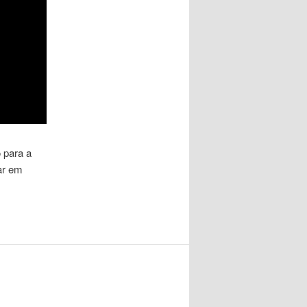
 para a
ar em