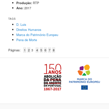
Produção:
RTP
Ano:
2017
TAGS
D. Luis
Direitos Humanos
Marca do Património Europeu
Pena de Morte
Páginas:
1
2
3
4
5
6
7
8