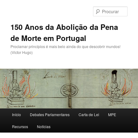
Saltar
para
Procu
o
conteúdo
150 Anos da Abolição da Pena
primário
de Morte em Portugal
Proclamar princípios é mais belo ainda do que descobrir mundos!
(Victor Hugo)
Menu
Início
Debates Parlamentares
Carta de Lei
MPE
principal
Recursos
Notícias