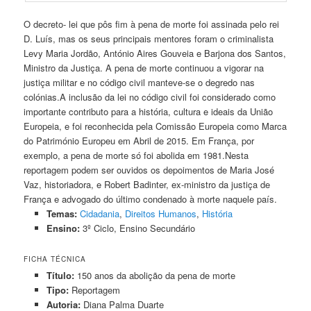
O decreto- lei que pôs fim à pena de morte foi assinada pelo rei
D. Luís, mas os seus principais mentores foram o criminalista
Levy Maria Jordão, António Aires Gouveia e Barjona dos Santos,
Ministro da Justiça. A pena de morte continuou a vigorar na
justiça militar e no código civil manteve-se o degredo nas
colónias.A inclusão da lei no código civil foi considerado como
importante contributo para a história, cultura e ideais da União
Europeia, e foi reconhecida pela Comissão Europeia como Marca
do Património Europeu em Abril de 2015. Em França, por
exemplo, a pena de morte só foi abolida em 1981.Nesta
reportagem podem ser ouvidos os depoimentos de Maria José
Vaz, historiadora, e Robert Badinter, ex-ministro da justiça de
França e advogado do último condenado à morte naquele país.
Temas:
Cidadania
,
Direitos Humanos
,
História
Ensino:
3º Ciclo, Ensino Secundário
FICHA TÉCNICA
Título:
150 anos da abolição da pena de morte
Tipo:
Reportagem
Autoria:
Diana Palma Duarte