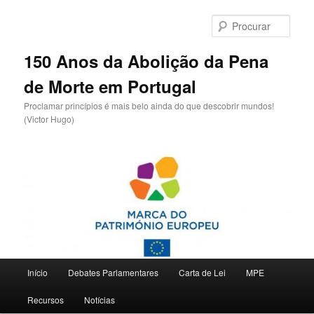
Saltar
para
Procu
o
conteúdo
150 Anos da Abolição da Pena
primário
de Morte em Portugal
Proclamar princípios é mais belo ainda do que descobrir mundos!
(Victor Hugo)
Menu
Início
Debates Parlamentares
Carta de Lei
MPE
principal
Recursos
Notícias