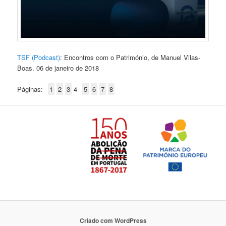
TSF (Podcast)
: Encontros com o Património, de Manuel Vilas-
Boas. 06 de janeiro de 2018
Páginas:
1
2
3
4
5
6
7
8
Criado com WordPress