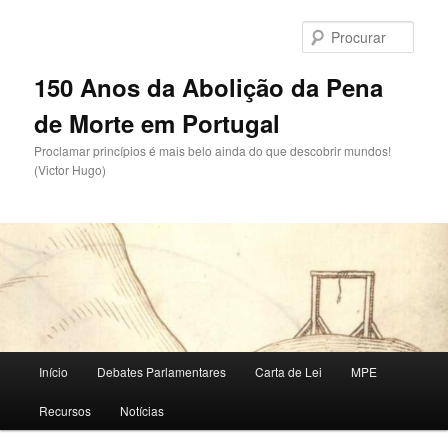
Saltar
para
Procu
o
conteúdo
150 Anos da Abolição da Pena
primário
de Morte em Portugal
Proclamar princípios é mais belo ainda do que descobrir mundos!
(Victor Hugo)
Menu
Início
Debates Parlamentares
Carta de Lei
MPE
principal
Recursos
Notícias