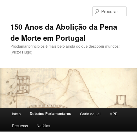
Saltar
para
Procu
o
conteúdo
150 Anos da Abolição da Pena
primário
de Morte em Portugal
Proclamar princípios é mais belo ainda do que descobrir mundos!
(Victor Hugo)
Menu
Debates Parlamentares
Início
Carta de Lei
MPE
principal
Recursos
Notícias