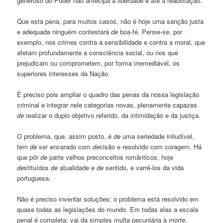
generoso do Poder não antecipa a liberdade e até a reabilitação.
Que esta pena, para muitos casos, não é hoje uma sanção justa
e adequada ninguém contestará
de
boa-fé. Pense-se, por
exemplo, nos crimes contra a sensibilidade e contra a moral, que
afetam profundamente a consciência social, ou nos que
prejudicam ou comprometem, por forma irremediável, os
superiores interesses da Nação.
É preciso pois ampliar o quadro das penas da nossa legislação
criminal e integrar nele categorias novas, plenamente capazes
de
realizar o duplo objetivo referido, da intimidação e da justiça.
O problema, que, assim posto, é
de
uma seriedade iniludível,
tem
de
ser encarado com
de
cisão e resolvido com coragem. Há
que pôr
de
parte velhos preconceitos românticos, hoje
de
stituídos
de
atualidade e
de
sentido, e varrê-los da vida
portuguesa.
Não é preciso inventar soluções; o problema está resolvido em
quase todas as legislações do mundo. Em todas elas a escala
penal é completa; vai da simples multa pecuniária à
morte
,