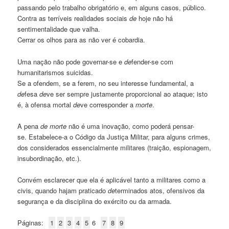
passando pelo trabalho obrigatório e, em alguns casos, público.
Contra as terríveis realidades sociais
de
hoje não há
sentimentalidade que valha.
Cerrar os olhos para as não ver é cobardia.
Uma nação não pode governar-se e
de
fender-se com
humanitarismos suicidas.
Se a ofendem, se a ferem, no seu interesse fundamental, a
de
fesa
de
ve ser sempre justamente proporcional ao ataque; isto
é, à ofensa mortal
de
ve corresponder a
morte
.
A pena
de
morte
não é uma inovação, como poderá pensar-
se. Estabelece-a o Código da Justiça Militar, para alguns crimes,
dos considerados essencialmente militares (traição, espionagem,
insubordinação, etc.).
Convém esclarecer que ela é aplicável tanto a militares como a
civis, quando hajam praticado
de
terminados atos, ofensivos da
segurança e da disciplina do exército ou da armada.
Páginas:
1
2
3
4
5
6
7
8
9