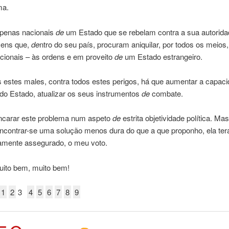
ma.
penas nacionais
de
um Estado que se rebelam contra a sua autoridad
ens que,
de
ntro do seu país, procuram aniquilar, por todos os meios
cionais – às ordens e em proveito
de
um Estado estrangeiro.
 estes males, contra todos estes perigos, há que aumentar a capac
 do Estado, atualizar os seus instrumentos
de
combate.
ncarar este problema num aspeto
de
estrita objetividade política. Mas
ncontrar-se uma solução menos dura do que a que proponho, ela ter
amente assegurado, o meu voto.
uito bem, muito bem!
1
2
3
4
5
6
7
8
9