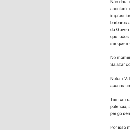
Não dou no
acontecim
impressio
bárbaros 
do Govern
que todos
ser quem 
No mome
Salazar d
Notem V. 
apenas um
Tem um ca
potência,
perigo sér
Por isso 