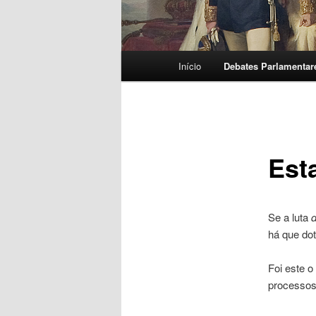
Menu
Início
Debates Parlamentar
principal
Est
Se a luta
há que do
Foi este o
processos