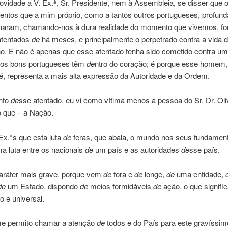
vidade a V. Ex.ª, Sr. Presidente, nem à Assembleia, se disser que 
entos que a mim próprio, como a tantos outros portugueses, profun
naram, chamando-nos à dura realidade do momento que vivemos, f
atentados
de
há meses, e principalmente o perpetrado contra a vida 
o. E não é apenas que esse atentado tenha sido cometido contra 
 os bons portugueses têm
de
ntro do coração; é porque esse homem
é, representa a mais alta expressão da Autoridade e da Ordem.
nto
de
sse atentado, eu vi como vítima menos a pessoa do Sr. Dr. Oli
o que – a Nação.
Ex.ªs que esta luta
de
feras, que abala, o mundo nos seus fundament
a luta entre os nacionais
de
um país e as autoridades
de
sse país.
ráter mais grave, porque vem
de
fora e
de
longe,
de
uma entidade,
de
um Estado, dispondo
de
meios formidáveis
de
ação, o que signifi
io e universal.
me permito chamar a atenção
de
todos e do País para este gravíssim