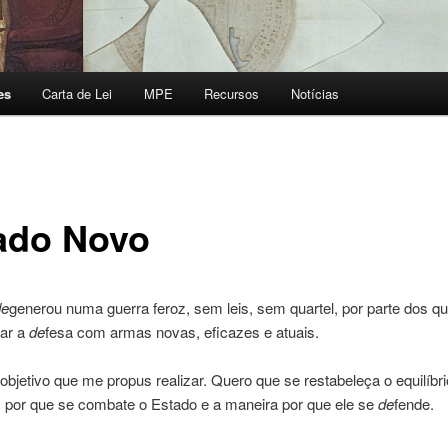
es
Carta de Lei
MPE
Recursos
Notícias
ado Novo
de
generou numa guerra feroz, sem leis, sem quartel, por parte dos q
tar a
de
fesa com armas novas, eficazes e atuais.
 objetivo que me propus realizar. Quero que se restabeleça o equilíbri
 por que se combate o Estado e a maneira por que ele se
de
fende.