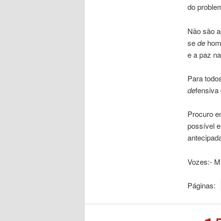
do proble
Não são a
se
de
hom
e a paz na
Para todos
de
fensiva
Procuro e
possível e
antecipad
Vozes:- M
Páginas: