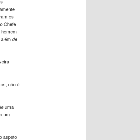
os
damente
oram os
do Chefe
um homem
, além
de
veira
os, não é
de
uma
ca um
o aspeto