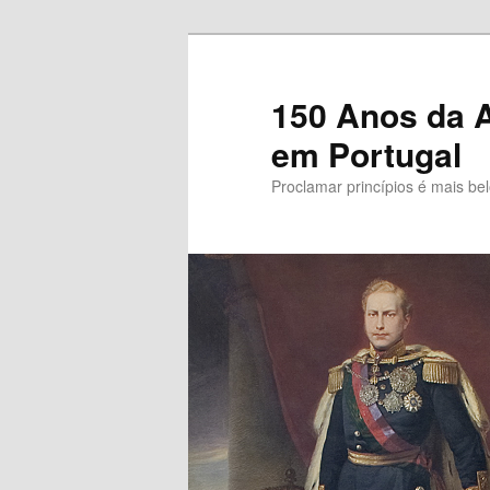
Saltar
para
o
150 Anos da A
conteúdo
em Portugal
primário
Proclamar princípios é mais be