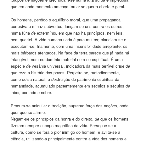
que em cada momento ameaça tornar-se guerra aberta e geral.
Os homens, perdido o equilíbrio moral, que uma propaganda
corrosiva e minaz subverteu, lançam-se uns contra os outros,
numa fúria
de
extermínio, em que não há princípios, nem leis,
nem quartel. A vida humana nada é para muitos; planeiam-se e
executam-se, friamente, com uma insensibilidade arrepiante, os
mais bárbaros atentados. Na face da terra parece que já nada há
intangível, nem no domínio material nem no espiritual. É uma
espécie
de
vesânia universal, indicadora da mais terrível crise
de
que reza a história dos povos. Perpetra-se, metodicamente,
como coisa natural, a
de
struição do património espiritual da
humanidade, acumulado pacientemente em séculos e séculos
de
labor, porfiado e nobre.
Procura-se aniquilar a tradição, suprema força das nações, onde
quer que se afirme.
Negam-se os princípios da honra e do direito,
de
que os homens
fizeram sempre escopo magnífico da vida. Persegue-se a
cultura, como se fora o pior inimigo do homem, e avilta-se a
ciência, utilizando-a principalmente contra a vida dos homens e