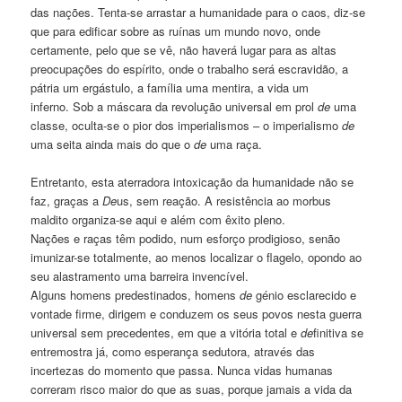
das nações. Tenta-se arrastar a humanidade para o caos, diz-se
que para edificar sobre as ruínas um mundo novo, onde
certamente, pelo que se vê, não haverá lugar para as altas
preocupações do espírito, onde o trabalho será escravidão, a
pátria um ergástulo, a família uma mentira, a vida um
inferno. Sob a máscara da revolução universal em prol
de
uma
classe, oculta-se o pior dos imperialismos – o imperialismo
de
uma seita ainda mais do que o
de
uma raça.
Entretanto, esta aterradora intoxicação da humanidade não se
faz, graças a
De
us, sem reação. A resistência ao morbus
maldito organiza-se aqui e além com êxito pleno.
Nações e raças têm podido, num esforço prodigioso, senão
imunizar-se totalmente, ao menos localizar o flagelo, opondo ao
seu alastramento uma barreira invencível.
Alguns homens predestinados, homens
de
génio esclarecido e
vontade firme, dirigem e conduzem os seus povos nesta guerra
universal sem precedentes, em que a vitória total e
de
finitiva se
entremostra já, como esperança sedutora, através das
incertezas do momento que passa. Nunca vidas humanas
correram risco maior do que as suas, porque jamais a vida da