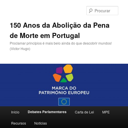
Saltar
para
Procu
o
conteúdo
150 Anos da Abolição da Pena
primário
de Morte em Portugal
Proclamar princípios é mais belo ainda do que descobrir mundos!
(Victor Hugo)
Menu
Debates Parlamentares
Início
Carta de Lei
MPE
principal
Recursos
Notícias