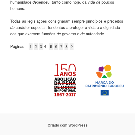
humanidade
de
pendeu, tanto como hoje, da vida
de
poucos
homens.
Todas as legislações consignaram sempre princípios e preceitos
de
carácter especial, tendentes a proteger a vida e a dignidade
dos que exercem funções
de
governo e
de
autoridade.
Páginas:
1
2
3
4
5
6
7
8
9
Criado com WordPress