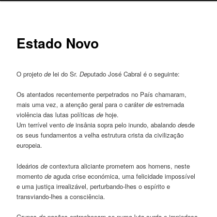
Estado Novo
O projeto
de
lei do Sr.
De
putado José Cabral é o seguinte:
Os atentados recentemente perpetrados no País chamaram,
mais uma vez, a atenção geral para o caráter
de
estremada
violência das lutas políticas
de
hoje.
Um terrível vento
de
insânia sopra pelo inundo, abalando
de
sde
os seus fundamentos a velha estrutura crista da civilização
europeia.
Ideários
de
contextura aliciante prometem aos homens, neste
momento
de
aguda crise económica, uma felicidade impossível
e uma justiça irrealizável, perturbando-lhes o espírito e
transviando-lhes a consciência.
Grupos
de
nações entrechocam-se numa luta surda e impiedosa,