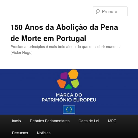
Saltar
para
Procu
o
conteúdo
150 Anos da Abolição da Pena
primário
de Morte em Portugal
Proclamar princípios é mais belo ainda do que descobrir mundos!
(Victor Hugo)
Menu
Início
Debates Parlamentares
Carta de Lei
MPE
principal
Recursos
Notícias