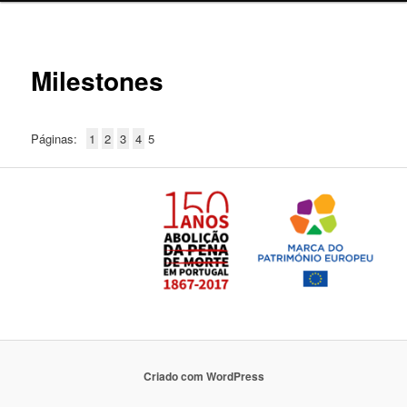
Milestones
Páginas:
1
2
3
4
5
Criado com WordPress