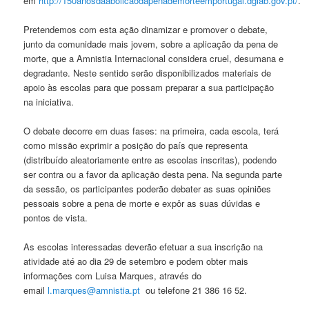
em
http://150anosdaabolicaodapenademorteemportugal.dglab.gov.pt/
.
Pretendemos com esta ação dinamizar e promover o debate,
junto da comunidade mais jovem, sobre a aplicação da pena de
morte, que a Amnistia Internacional considera cruel, desumana e
degradante. Neste sentido serão disponibilizados materiais de
apoio às escolas para que possam preparar a sua participação
na iniciativa.
O debate decorre em duas fases: na primeira, cada escola, terá
como missão exprimir a posição do país que representa
(distribuído aleatoriamente entre as escolas inscritas), podendo
ser contra ou a favor da aplicação desta pena. Na segunda parte
da sessão, os participantes poderão debater as suas opiniões
pessoais sobre a pena de morte e expôr as suas dúvidas e
pontos de vista.
As escolas interessadas deverão efetuar a sua inscrição na
atividade até ao dia 29 de setembro e podem obter mais
informações com Luisa Marques, através do
email
l.marques@amnistia.pt
ou telefone 21 386 16 52.