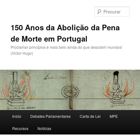
Saltar
para
Procu
o
conteúdo
150 Anos da Abolição da Pena
primário
de Morte em Portugal
Proclamar princípios é mais belo ainda do que descobrir mundos!
(Victor Hugo)
Menu
Início
Debates Parlamentares
Carta de Lei
MPE
principal
Recursos
Notícias