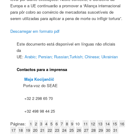
Europa e a UE continuarão a promover a “Aliança internacional
para pôr cobro ao comércio de mercadorias suscetíveis de
serem utilizadas para aplicar a pena de morte ou infligir tortura”.
Descarregar em formato pdf
Este documento está disponível em línguas não oficiais
da
UE:
Arabic;
Persian;
Russian;
Turkish;
Chinese;
Ukrainian
Contactos para a imprensa
Maja Kocijančič
Porta-voz do SEAE
+32 2 298 65 70
+32 498 98 44 25
Páginas:
1
2
3
4
5
6
7
8
9
10
11
12
13
14
15
16
17
18
19
20
21
22
23
24
25
26
27
28
29
30
31