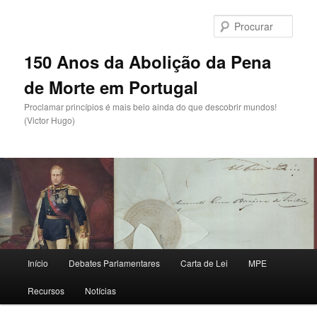
Saltar
para
Procu
o
conteúdo
150 Anos da Abolição da Pena
primário
de Morte em Portugal
Proclamar princípios é mais belo ainda do que descobrir mundos!
(Victor Hugo)
Menu
Início
Debates Parlamentares
Carta de Lei
MPE
principal
Recursos
Notícias