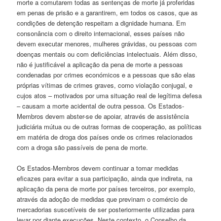
morte a comutarem todas as sentenças de morte já proferidas
em penas de prisão e a garantirem, em todos os casos, que as
condições de detenção respeitam a dignidade humana. Em
consonância com o direito internacional, esses países não
devem executar menores, mulheres grávidas, ou pessoas com
doenças mentais ou com deficiências intelectuais. Além disso,
não é justificável a aplicação da pena de morte a pessoas
condenadas por crimes económicos e a pessoas que são elas
próprias vítimas de crimes graves, como violação conjugal, e
cujos atos – motivados por uma situação real de legítima defesa
– causam a morte acidental de outra pessoa. Os Estados-
Membros devem abster-se de apoiar, através de assistência
judiciária mútua ou de outras formas de cooperação, as políticas
em matéria de droga dos países onde os crimes relacionados
com a droga são passíveis de pena de morte.
Os Estados-Membros devem continuar a tomar medidas
eficazes para evitar a sua participação, ainda que indireta, na
aplicação da pena de morte por países terceiros, por exemplo,
através da adoção de medidas que previnam o comércio de
mercadorias suscetíveis de ser posteriormente utilizadas para
levar por diante execuções. Neste contexto, o Conselho da