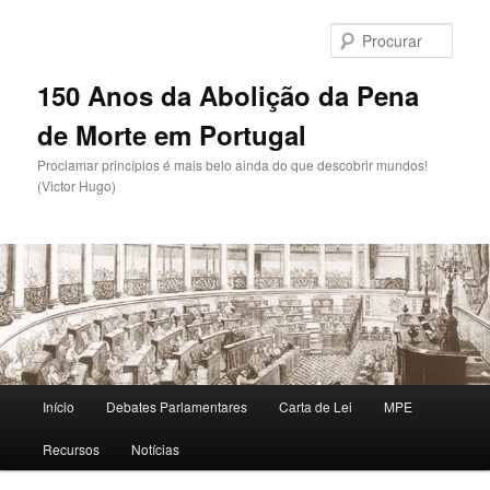
Saltar
para
Procu
o
conteúdo
150 Anos da Abolição da Pena
primário
de Morte em Portugal
Proclamar princípios é mais belo ainda do que descobrir mundos!
(Victor Hugo)
Menu
Início
Debates Parlamentares
Carta de Lei
MPE
principal
Recursos
Notícias