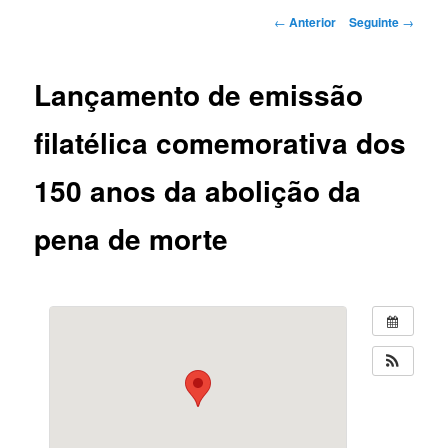
Navegação
←
Anterior
Seguinte
→
de
artigos
Lançamento de emissão
filatélica comemorativa dos
150 anos da abolição da
pena de morte