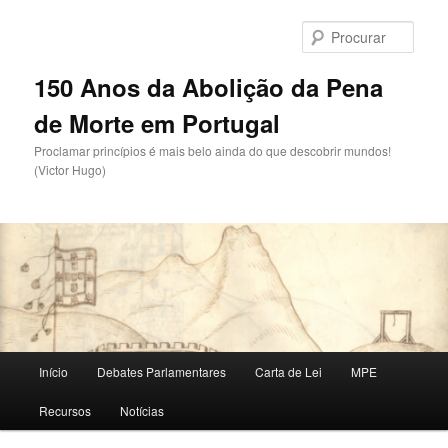
Saltar
para
Procu
o
conteúdo
150 Anos da Abolição da Pena
primário
de Morte em Portugal
Proclamar princípios é mais belo ainda do que descobrir mundos!
(Victor Hugo)
Menu
Início
Debates Parlamentares
Carta de Lei
MPE
principal
Recursos
Notícias