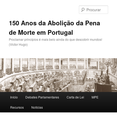
Saltar
para
Procu
o
conteúdo
150 Anos da Abolição da Pena
primário
de Morte em Portugal
Proclamar princípios é mais belo ainda do que descobrir mundos!
(Victor Hugo)
Menu
Início
Debates Parlamentares
Carta de Lei
MPE
principal
Recursos
Notícias