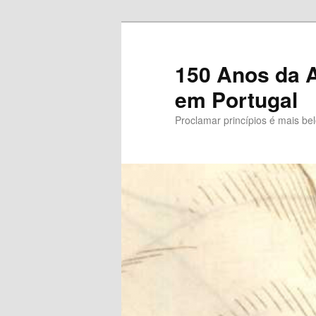
Saltar
para
o
150 Anos da A
conteúdo
em Portugal
primário
Proclamar princípios é mais be