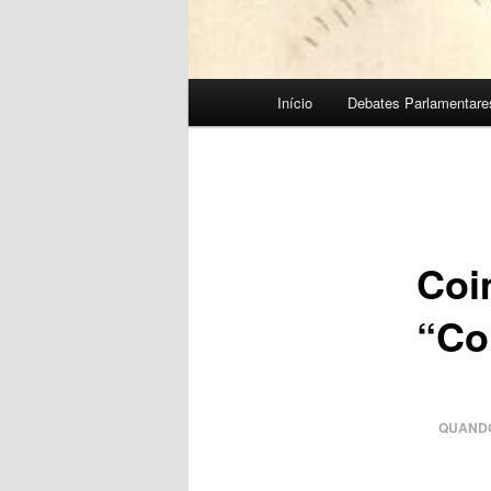
Menu
Início
Debates Parlamentare
principal
Coi
“Co
QUAND