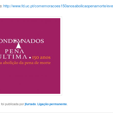
o:
http://www.fd.uc.pt/comemoracoes150anosabolicaopenamorte/eve
 foi publicada por
jfurtado
.
Ligação permanente
.