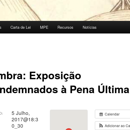
s
Carta de Lei
MPE
Recursos
Notícias
mbra: Exposição
ndemnados à Pena Última
5 Julho,
O:
Calendar
2017@18:3
0_30
Adicionar ao C