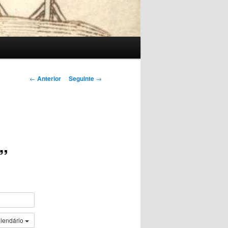
Navegação
←
Anterior
Seguinte
→
de
artigos
”
alendário