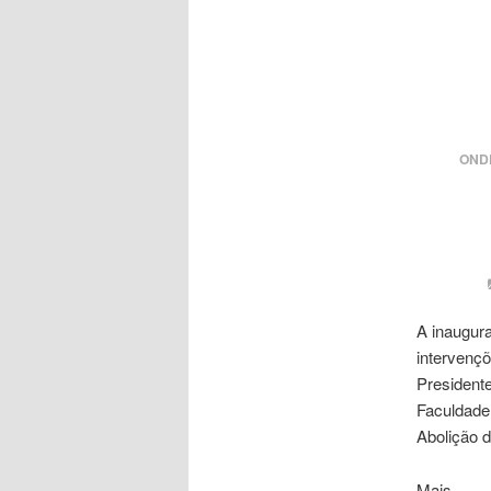
OND
A inaugur
intervençõ
President
Faculdade
Abolição 
Mais