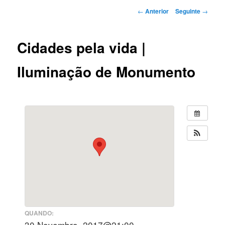
Navegação
←
Anterior
Seguinte
→
de
artigos
Cidades pela vida |
Iluminação de Monumento
QUANDO:
30 Novembro, 2017@21:00