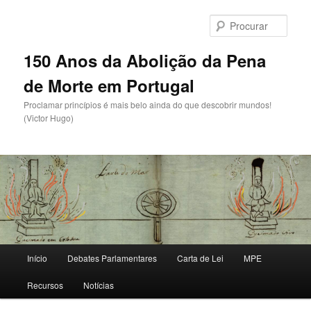
Saltar
para
Procu
o
conteúdo
150 Anos da Abolição da Pena
primário
de Morte em Portugal
Proclamar princípios é mais belo ainda do que descobrir mundos!
(Victor Hugo)
Menu
Início
Debates Parlamentares
Carta de Lei
MPE
principal
Recursos
Notícias