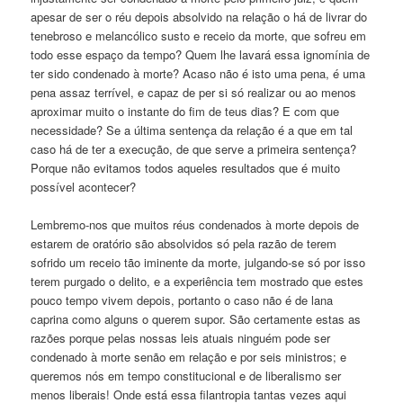
apesar de ser o réu depois absolvido na relação o há de livrar do
tenebroso e melancólico susto e receio da morte, que sofreu em
todo esse espaço da tempo? Quem lhe lavará essa ignomínia de
ter sido condenado à morte? Acaso não é isto uma pena, é uma
pena assaz terrível, e capaz de per si só realizar ou ao menos
aproximar muito o instante do fim de teus dias? E com que
necessidade? Se a última sentença da relação é a que em tal
caso há de ter a execução, de que serve a primeira sentença?
Porque não evitamos todos aqueles resultados que é muito
possível acontecer?
Lembremo-nos que muitos réus condenados à morte depois de
estarem de oratório são absolvidos só pela razão de terem
sofrido um receio tão iminente da morte, julgando-se só por isso
terem purgado o delito, e a experiência tem mostrado que estes
pouco tempo vivem depois, portanto o caso não é de lana
caprina como alguns o querem supor. São certamente estas as
razões porque pelas nossas leis atuais ninguém pode ser
condenado à morte senão em relação e por seis ministros; e
queremos nós em tempo constitucional e de liberalismo ser
menos liberais! Onde está essa filantropia tantas vezes aqui