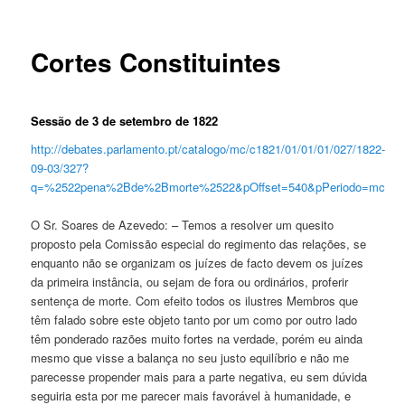
Cortes Constituintes
Sessão de 3 de setembro de 1822
http://debates.parlamento.pt/catalogo/mc/c1821/01/01/01/027/1822-
09-03/327?
q=%2522pena%2Bde%2Bmorte%2522&pOffset=540&pPeriodo=mc
O Sr. Soares de Azevedo: – Temos a resolver um quesito
proposto pela Comissão especial do regimento das relações, se
enquanto não se organizam os juízes de facto devem os juízes
da primeira instância, ou sejam de fora ou ordinários, proferir
sentença de morte. Com efeito todos os ilustres Membros que
têm falado sobre este objeto tanto por um como por outro lado
têm ponderado razões muito fortes na verdade, porém eu ainda
mesmo que visse a balança no seu justo equilíbrio e não me
parecesse propender mais para a parte negativa, eu sem dúvida
seguiria esta por me parecer mais favorável à humanidade, e