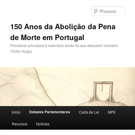
Saltar
para
Procu
o
conteúdo
150 Anos da Abolição da Pena
primário
de Morte em Portugal
Proclamar princípios é mais belo ainda do que descobrir mundos!
(Victor Hugo)
Menu
Debates Parlamentares
Início
Carta de Lei
MPE
principal
Recursos
Notícias