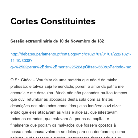
Cortes Constituintes
Sessão extraordinária de 10 de Novembro de 1821
http://debates.parlamento.pt/catalogo/mc/c1821/01/01/01/222/1821-
11-10/3038?
q=%2522pena%2Bde%2Bmorte%2522&pOffset=560&pPeriodo=mc
O Sr. Girão: – Vou falar de uma matéria que não é da minha
profissão: e talvez seja temeridade; porém o amor da pátria me
encoraja e me desculpa. Ainda não são passados muitos tempos
que ouvi retumbar as abóbadas desta sala com as tristes
descrições dos atentados cometidos pelos ladrões: ouvi dizer
então que eles atacavam as vilas e aldeias, que infestavam
todas as estradas, que estavam às portas da capital, e
finalmente que podiam os malvados que fossem opostos à
nossa santa causa valerem-se deles para nos derribarem; numa
palavra vi afeiar tanto o quadro, carregar tão demasiada a sua