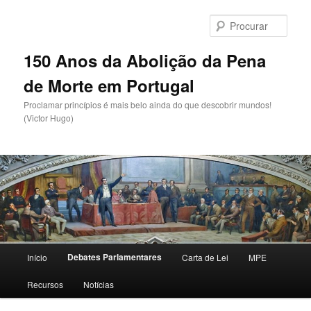
Saltar
para
Procu
o
conteúdo
150 Anos da Abolição da Pena
primário
de Morte em Portugal
Proclamar princípios é mais belo ainda do que descobrir mundos!
(Victor Hugo)
Menu
Debates Parlamentares
Início
Carta de Lei
MPE
principal
Recursos
Notícias