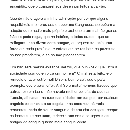
escuridão, que o comparei aos desenhos feitos a carvão.
Quanto não é agora a minha admiração por ver que alguns
respeitáveis membros deste soberano Congresso, se opõem à
adoção do remédio mais próprio e profícuo a um mal tão grande!
Não se pode negar, que há ladrões, e todos querem que se
extingam; mas dizem corra sangue, enforquem-se, haja uma
forca em cada província, e enforquem-se também os juízes se
os não prenderem, e se os não processarem.
Ora não será melhor evitar os delitos, que puni-los? Que lucra a
sociedade quando enforca um homem? O mal está feito, e o
remédio é fazer outro mal! Dizem, bem o sei, que é para
exemplo, que é para terror. Ah! Se o matar homens fizesse que
outros fossem bons, não haveria melhor polícia, do que na
Turquia, ali nadam as ruas das cidades em sangue, por qualquer
bagatela se empala e se degola; mas cada vez há mais
perversos: nada de verter sangue e de amiudar castigos; porque
os homens se habituam, e depois são como os tigres mais
amigos de sangue quanto mais sangue vêem.