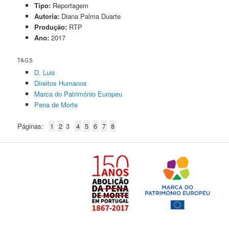
Tipo:
Reportagem
Autoria:
Diana Palma Duarte
Produção:
RTP
Ano:
2017
TAGS
D. Luis
Direitos Humanos
Marca do Património Europeu
Pena de Morte
Páginas:
1
2
3
4
5
6
7
8