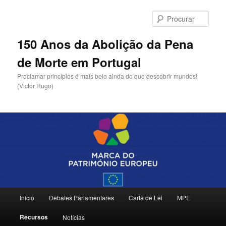
Saltar
para
Procu
o
conteúdo
150 Anos da Abolição da Pena
primário
de Morte em Portugal
Proclamar princípios é mais belo ainda do que descobrir mundos!
(Victor Hugo)
Menu
Início
Debates Parlamentares
Carta de Lei
MPE
principal
Recursos
Notícias