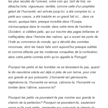
les plus reculés de l’univers; votre voix qui, tant de fois, se
détacha forte, vigoureuse, terrible, comme celle d’un prophète
géant de l’humanité, est arrivée jusqu’ici, a été comprise ici, a
parlé aux coeurs, a été traduite en un grand fait ici… dans ce
recoin, quoique béni, presque invisible dans l’Europe,
microscopique dans le monde; dans cette terre de l’extrême
Occident, si célèbre jadis, qui sut inscrire des pages brillantes et
ineffaçables dans l’histoire des nations, qui a ouvert les ports de
l’Inde au commerce du monde, qui a dévoilé des contrées
inconnues, dont les hauts faits sont aujourd’hui presque oubliés
et comme effacés par les modernes conquêtes de la civilisation,
dans cette petite contrée enfin qu’on appelle le Portugal!
Pourquoi les petits et les humbles ne se lèveraient-ils pas, quand
le dix-neuvième siècle est déjà si près de son terme, pour crier
aux grands et aux puissants: L’humanité est gémissante,
régénérons-la; l’humanité se remue, calmons-la; l’humanité va
tomber dans l’abîme, sauvons-la?
Pourquoi les petits ne pourraient-ils pas montrer aux grands le
chemin de la perfection? Pourquoi ne pourraient-ils, seulement
parce qu’ils sont petits, apprendre aux puissants le chemin du