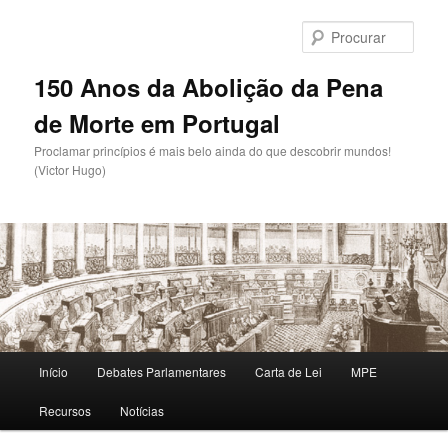
Saltar
para
Procu
o
conteúdo
150 Anos da Abolição da Pena
primário
de Morte em Portugal
Proclamar princípios é mais belo ainda do que descobrir mundos!
(Victor Hugo)
Menu
Início
Debates Parlamentares
Carta de Lei
MPE
principal
Recursos
Notícias