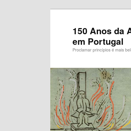
Saltar
para
o
150 Anos da A
conteúdo
em Portugal
primário
Proclamar princípios é mais be