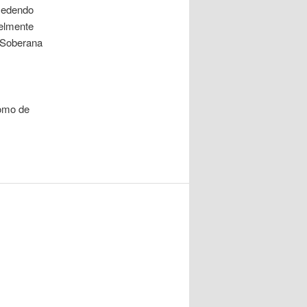
ocedendo
velmente
 Soberana
omo de