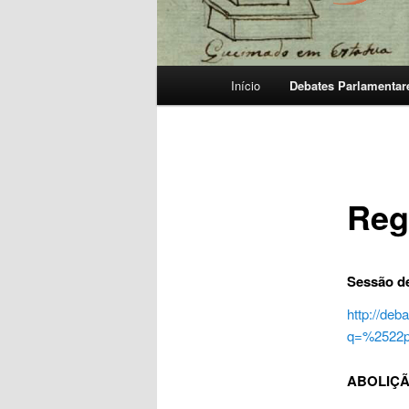
Menu
Início
Debates Parlamentar
principal
Reg
Sessão de
http://deb
q=%2522p
ABOLIÇÃ