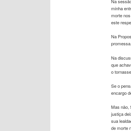
Na sessão 
minha entr
morte nos 
este respe
Na Propost
promessa
Na discus
que achava
o tornass
Se o pensa
encargo de
Mas não, 
justiça d
sua lealda
de morte n