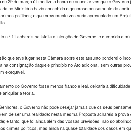
de 29 de março último tive a honra de anunciar-vos que o Governo j
ada no Ministério havia concebido o generoso pensamento de abolir
crimes políticos; e que brevemente vos seria apresentado um Projet
ito.
a n.º 11 achareis satisfeita a intenção do Governo, e cumprida a mi
.
são que teve lugar nesta Câmara sobre este assunto ponderei o inco
 na consignação daquele princípio no Ato adicional, sem outras pro
em exequível.
mento do Governo fosse menos franco e leal, deixaria à dificuldade 
 aniquilar a teoria.
Senhores, o Governo não pode desejar jamais que os seus pensame
eixem de ser uma realidade: nesta mesma Proposta achareis a prova 
de; e tanto, que foi ainda além das vossas previsões, não só abolind
os crimes políticos, mas ainda na quase totalidade dos casos em qu