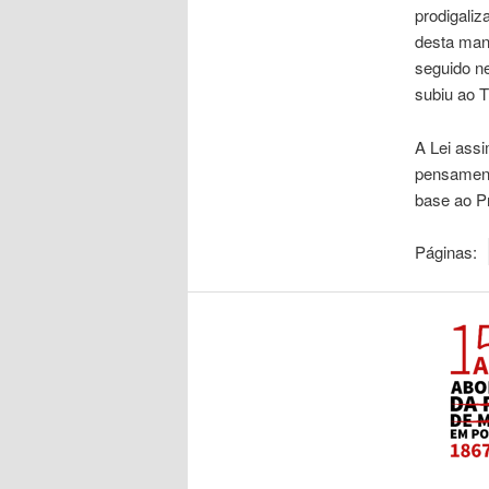
prodigali
desta mane
seguido n
subiu ao 
A Lei assi
pensament
base ao Pr
Páginas: