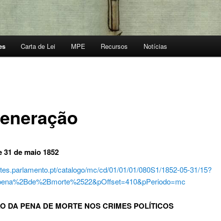
es
Carta de Lei
MPE
Recursos
Notícias
eneração
 31 de maio 1852
ates.parlamento.pt/catalogo/mc/cd/01/01/01/080S1/1852-05-31/15?
ena%2Bde%2Bmorte%2522&pOffset=410&pPeriodo=mc
O DA PENA DE MORTE NOS CRIMES POLÍTICOS