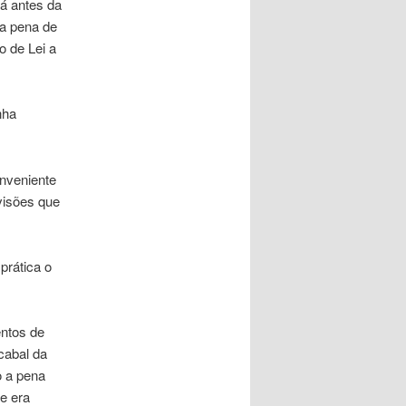
á antes da
 a pena de
o de Lei a
nha
nveniente
visões que
prática o
ntos de
cabal da
o a pena
e era