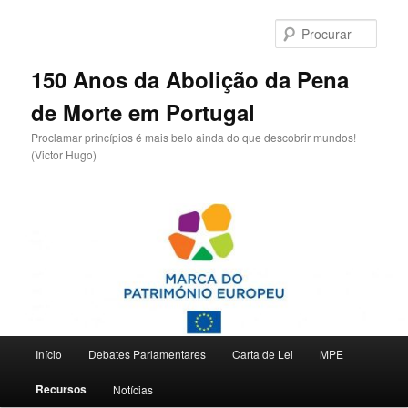
Saltar
para
Procu
o
conteúdo
150 Anos da Abolição da Pena
primário
de Morte em Portugal
Proclamar princípios é mais belo ainda do que descobrir mundos!
(Victor Hugo)
Menu
Início
Debates Parlamentares
Carta de Lei
MPE
principal
Recursos
Notícias