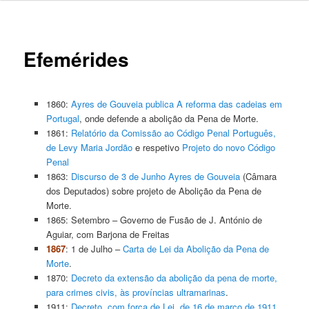
Efemérides
1860:
Ayres de Gouveia publica A reforma das cadeias em
Portugal
, onde defende a abolição da Pena de Morte.
1861:
Relatório da Comissão ao Código Penal Português,
de Levy Maria Jordão
e respetivo
Projeto do novo Código
Penal
1863:
Discurso de 3 de Junho Ayres de Gouveia
(Câmara
dos Deputados) sobre projeto de Abolição da Pena de
Morte.
1865: Setembro – Governo de Fusão de J. António de
Aguiar, com Barjona de Freitas
1867
: 1 de Julho –
Carta de Lei da Abolição da Pena de
Morte
.
1870:
Decreto da extensão da abolição da pena de morte,
para crimes civis, às províncias ultramarinas
.
1911:
Decreto, com força de Lei, de 16 de março de 1911
,