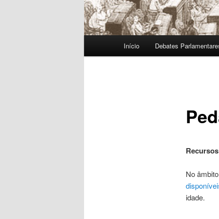
Menu
Início
Debates Parlamentare
principal
Ped
Recursos
No âmbito
disponívei
idade.