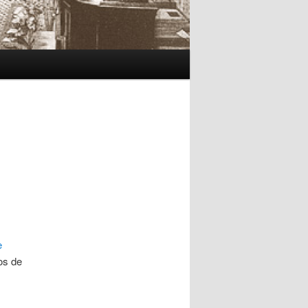
e
os de