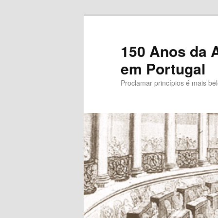
Saltar
para
o
150 Anos da A
conteúdo
em Portugal
primário
Proclamar princípios é mais be