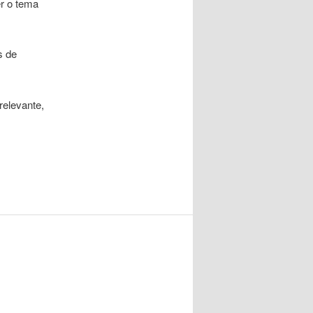
er o tema
s de
relevante,