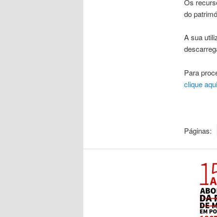
Os recurso
do patrimó
A sua util
descarrega
Para proce
clique aqu
Páginas: