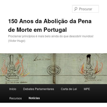
Saltar
para
Procu
o
conteúdo
150 Anos da Abolição da Pena
primário
de Morte em Portugal
Proclamar princípios é mais belo ainda do que descobrir mundos!
(Victor Hugo)
Menu
Início
Debates Parlamentares
Carta de Lei
MPE
principal
Notícias
Recursos