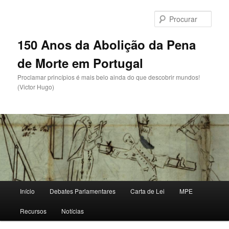
Saltar
para
Procu
o
conteúdo
150 Anos da Abolição da Pena
primário
de Morte em Portugal
Proclamar princípios é mais belo ainda do que descobrir mundos!
(Victor Hugo)
Menu
Início
Debates Parlamentares
Carta de Lei
MPE
principal
Recursos
Notícias