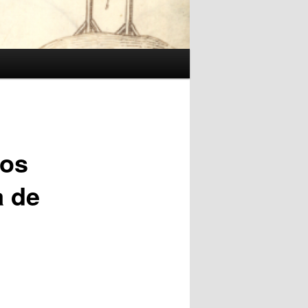
os
a de