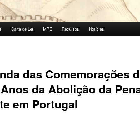
s
Carta de Lei
MPE
Recursos
Notícias
nda das Comemorações d
 Anos da Abolição da Pen
te em Portugal