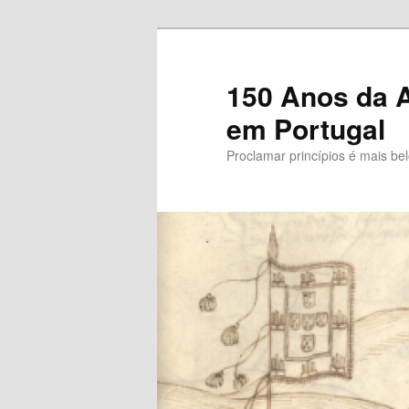
Saltar
para
o
150 Anos da A
conteúdo
em Portugal
primário
Proclamar princípios é mais be