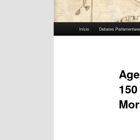
Menu
Início
Debates Parlamentare
principal
Age
150
Mor