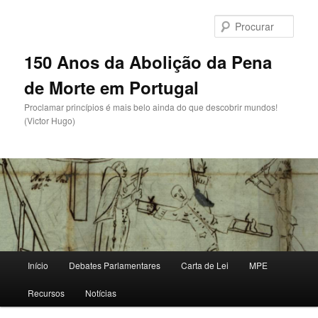
Saltar
para
Procu
o
conteúdo
150 Anos da Abolição da Pena
primário
de Morte em Portugal
Proclamar princípios é mais belo ainda do que descobrir mundos!
(Victor Hugo)
Menu
Início
Debates Parlamentares
Carta de Lei
MPE
principal
Recursos
Notícias