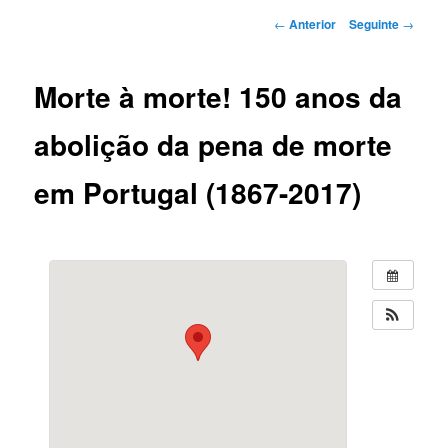
Navegação
←
Anterior
Seguinte
→
de
artigos
Morte à morte! 150 anos da
abolição da pena de morte
em Portugal (1867-2017)